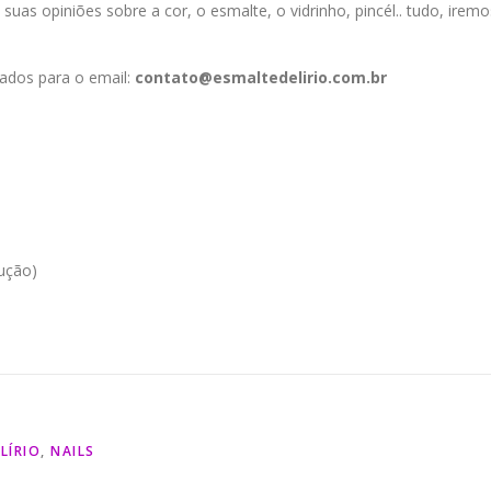
as opiniões sobre a cor, o esmalte, o vidrinho, pincél.. tudo, iremo
dados para o email:
contato@esmaltedelirio.com.br
lução)
LÍRIO
,
NAILS