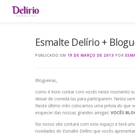
Saltar
para
conteúdo
Esmalte Delírio + Blog
PUBLICADO EM
19 DE MARÇO DE 2013
POR
ESMA
Blogueiras,
como é bom contar com vocês neste momento sup
deixar de convidá-las para participarem. Nesta se
Neste último mês colocamos uma prévia do que vem
esquecer das nossas grandes amigas:
VOCÊS BLO
No nosso site contará com este espaço e terá uma
novidades do Esmalte Delírio que vocês apresent